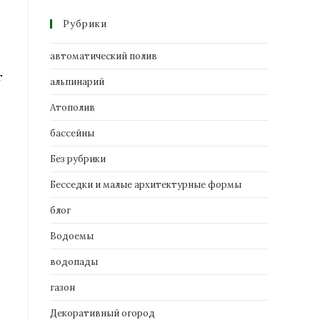
Рубрики
автоматический полив
т
альпинарий
Атополив
бассейны
Без рубрики
Бесседки и малые архитектурные формы
блог
Водоемы
водопады
газон
Декоративный огород