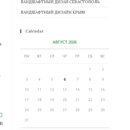
ЛАНДШАФТНЫЙ ДИЗАЙ СЕВАСТОПОЛЬ
ЛАНДШАФТНЫЙ ДИЗАЙН КРЫМ
Calendar
АВГУСТ 2026
и
ПН
ВТ
СР
ЧТ
ПТ
СБ
ВС
1
2
,
3
4
5
6
7
8
9
10
11
12
13
14
15
16
17
18
19
20
21
22
23
24
25
26
27
28
29
30
31
В