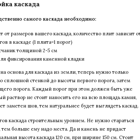
ойка каскада
дственно самого каскада необходимо:
 от размеров вашего каскада, количество плит зависит о
ов в каскаде (1 плита=1 порог)
счаник толщиной 2-5 см
для фиксирования каменной кладки
а основа для каскада из земли, теперь нужно только
о сплошной стенкой до высоты первого порога, затем
щего порога. Каждый порог при этом должен быть уже
й раствор не стоит наносить его на всю площадь камня,
т заметен шов, тем натуральнее будет выглядеть каскад.
гов каскада строительным уровнем. Не нужно стараться
, тем больше ему надо места. Да и камень не придаст
ьная высота каскада 120 см, при ширине 150 см. Стоит