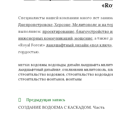
«Ro
Специалисты нашей компании много лет зани
Днепропетровске, Херсоне, Мелитополе и на те
выполняем:
проектирование, благоустройство и
инженерных коммуникаций, мощение
, а также
«Royal Forest»
ландшафтный дизайн «под ключ»
гордостью.
МЕТКИ
:
ВОДОЕМЫ
,
ВОДОПАДЫ
,
ДИЗАЙН ЛАНДШАФТА МЕЛИТ
ЛАНДШАФТНЫЙ ДИЗАЙНЕР
,
ОЗЕЛЕНЕНИЕ МЕЛИТОПОЛЬ
,
ПЛ
СТРОИТЕЛЬСТВО ВОДОЕМОВ
,
СТРОИТЕЛЬСТВО ВОДОПАДО
СТРОИТЕЛЬСТВО ФОНТАНОВ
,
ФОНТАНЫ
Предыдущая запись
СОЗДАНИЕ ВОДОЕМА С КАСКАДОМ. Часть