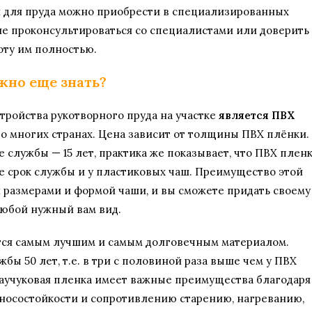
я для пруда можно приобрести в специализированных
ше проконсультироваться со специалистами или доверить
оту им полностью.
жно еще знать?
ройства рукотворного пруда на участке
является ПВХ
во многих странах. Цена зависит от толщины ПВХ плёнки.
 службы — 15 лет, практика же показывает, что ПВХ плен
же срок службы и у пластиковых чаш. Преимущество этой
н размерами и формой чаши, и вы сможете придать своему
юбой нужный вам вид.
тся самым лучшим и самым долговечным материалом.
бы 50 лет, т.е. в три с половиной раза выше чем у ПВХ
каучуковая пленка имеет важные преимущества благодаря
носостойкости и сопротивлению старению, нагреванию,