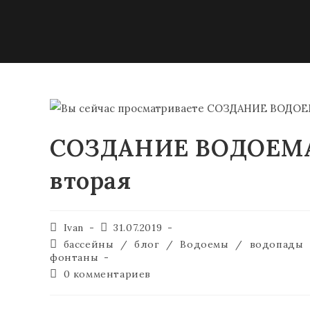
СОЗДАНИЕ ВОДОЕМА
вторая
Ivan
31.07.2019
бассейны
/
блог
/
Водоемы
/
водопады
фонтаны
0 комментариев