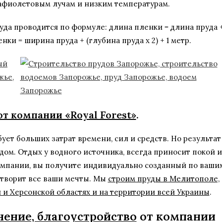
афиолетовым лучам и низким температурам.
да проводится по формуле: длина пленки = длина пруда 
енки = ширина пруда + (глубина пруда х 2) + 1 метр.
т компании «Royal Forest»
.
ет больших затрат времени, сил и средств. Но результат
ом. Отдых у водного источника, всегда приносит покой и
омпании, вы получите индивидуально созданный по ваши
етворит все ваши мечты. Мы
строим пруды в Мелитополе,
 и Херсонской областях и на территории всей Украины
.
ение, благоустройство
от компании