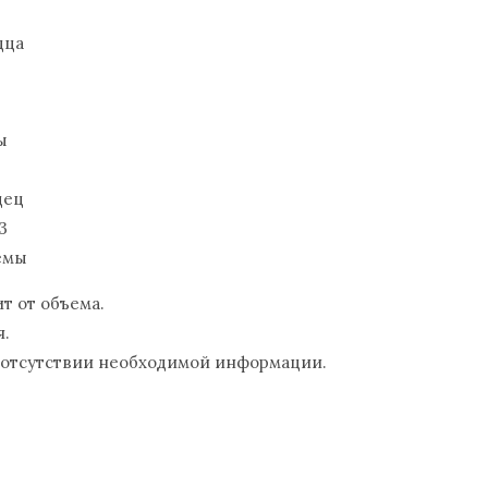
дца
ы
дец
3
емы
т от объема.
я.
 отсутствии необходимой информации.