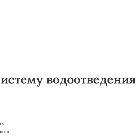
систему водоотведения
водоотведения
ту
иков