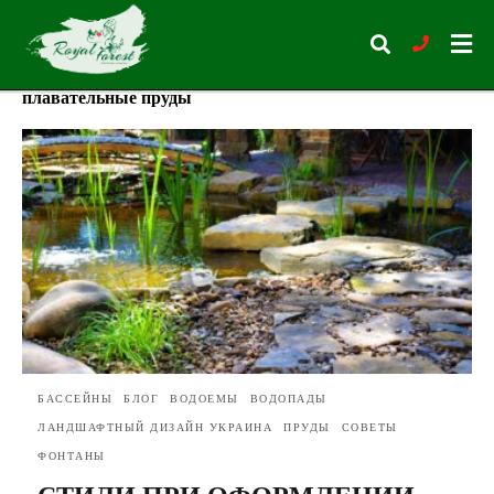
плавательные пруды
Type
your
search
query
and
hit
enter:
БАССЕЙНЫ
БЛОГ
ВОДОЕМЫ
ВОДОПАДЫ
ЛАНДШАФТНЫЙ ДИЗАЙН УКРАИНА
ПРУДЫ
СОВЕТЫ
ФОНТАНЫ