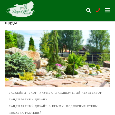
пруды
Type
your
search
query
and
hit
enter:
БАССЕЙНЫ
БЛОГ
КЛУМБА
ЛАНДШАФТНЫЙ АРХИТЕКТОР
ЛАНДШАФТНЫЙ ДИЗАЙН
ЛАНДШАФТНЫЙ ДИЗАЙН В КРЫМУ
ПОДПОРНЫЕ СТЕНЫ
ПОСАДКА РАСТЕНИЙ