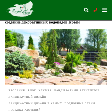
создание декоративных водопадов Крым
Type
your
search
query
and
hit
enter:
БАССЕЙНЫ
БЛОГ
КЛУМБА
ЛАНДШАФТНЫЙ АРХИТЕКТОР
ЛАНДШАФТНЫЙ ДИЗАЙН
ЛАНДШАФТНЫЙ ДИЗАЙН В КРЫМУ
ПОДПОРНЫЕ СТЕНЫ
ПОСАДКА РАСТЕНИЙ