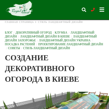
ГЛАВНАЯ СТРАНИЦА
СТИЛЬ ЛАНДШАФТНЫЙ ДИЗАЙН
БЛОГ
ДЕКОРАТИВНЫЙ ОГОРОД
КЛУМБА
ЛАНДШАФТНЫЙ
ДИЗАЙН
ЛАНДШАФТНЫЙ ДИЗАЙН В КИЕВЕ
ЛАНДШАФТНЫЙ
Type
ДИЗАЙН ЗАПОРОЖЬЕ
ЛАНДШАФТНЫЙ ДИЗАЙН УКРАИНА
your
ПОСАДКА РАСТЕНИЙ
ПРОЕКТИРОВАНИЕ ЛАНДШАФТНЫЙ ДИЗАЙН
search
СОВЕТЫ
СТИЛЬ ЛАНДШАФТНЫЙ ДИЗАЙН
query
and
СОЗДАНИЕ
hit
enter:
ДЕКОРАТИВНОГО
ОГОРОДА В КИЕВЕ