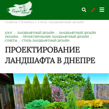
ГЛАВНАЯ СТРАНИЦА
СТИЛЬ ЛАНДШАФТНЫЙ ДИЗАЙН
БЛОГ
ЛАНДШАФТНЫЙ ДИЗАЙН
ЛАНДШАФТНЫЙ ДИЗАЙН
УКРАИНА
ПРОЕКТИРОВАНИЕ ЛАНДШАФТНЫЙ ДИЗАЙН
Type
СОВЕТЫ
СТИЛЬ ЛАНДШАФТНЫЙ ДИЗАЙН
your
search
ПРОЕКТИРОВАНИЕ
query
and
hit
ЛАНДШАФТА В ДНЕПРЕ
enter: