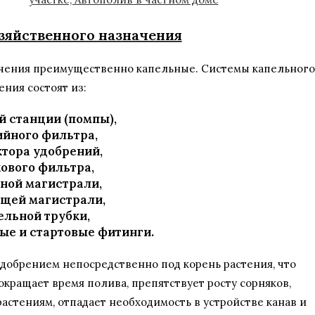
зяйственного назначения
чения преимущественно капельные. Системы капельного
ния состоят из:
й станции (помпы),
ийного фильтра,
ктора удобрений,
кового фильтра,
рной магистрали,
ющей магистрали,
ельной трубки,
ые и стартовые фитинги.
удобрением непосредственно под корень растения, что
окращает время полива, препятствует росту сорняков,
астениям, отпадает необходимость в устройстве канав и