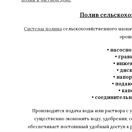
Полив сельскохо
Системы полива
сельскохозяйственного назна
ороше
• насосно
• грав
• инже
• дис
• напо
• пода
• кап
• соединительн
Производится подача воды или раствора с 
существенно экономить воду, удобрения, с
обеспечивает постоянный удобный доступ к р