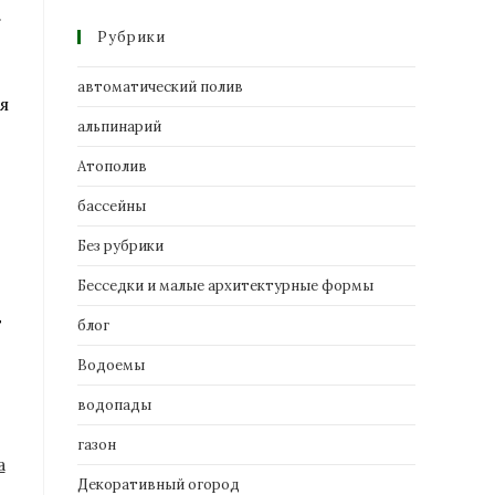
.
Рубрики
автоматический полив
я
альпинарий
Атополив
бассейны
Без рубрики
Бесседки и малые архитектурные формы
т
блог
Водоемы
водопады
газон
Декоративный огород