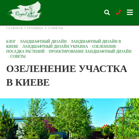
ГЛАВНАЯ СТРАНИЦА
СОВЕТЫ
БЛОГ
ЛАНДШАФТНЫЙ ДИЗАЙН
ЛАНДШАФТНЫЙ ДИЗАЙН В
КИЕВЕ
ЛАНДШАФТНЫЙ ДИЗАЙН УКРАИНА
ОЗЕЛЕНЕНИЕ
Type
ПОСАДКА РАСТЕНИЙ
ПРОЕКТИРОВАНИЕ ЛАНДШАФТНЫЙ ДИЗАЙН
your
СОВЕТЫ
search
query
ОЗЕЛЕНЕНИЕ УЧАСТКА
and
hit
enter:
В КИЕВЕ