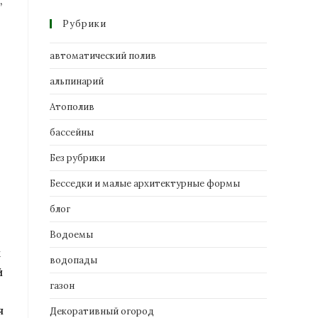
,
Рубрики
автоматический полив
альпинарий
Атополив
бассейны
Без рубрики
Бесседки и малые архитектурные формы
блог
Водоемы
х
водопады
й
газон
я
Декоративный огород