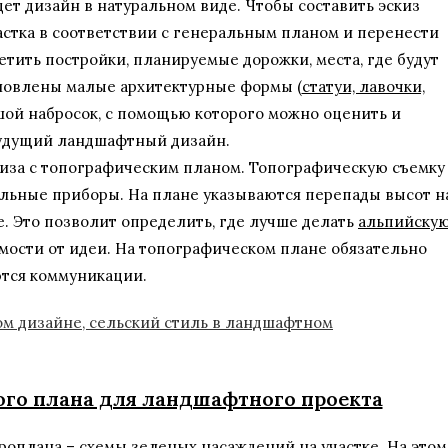
ет дизайн в натуральном виде. Чтобы составить эскиз
стка в соответствии с генеральным планом и перенести
етить постройки, планируемые дорожки, места, где будут
ановлены малые архитектурные формы (
статуи, лавочки,
ьшой набросок, с помощью которого можно оценить и
будущий ландшафтный дизайн.
иза с топографическим планом. Топографическую съемку
альные приборы. На плане указываются перепады высот н
е. Это позволит определить, где лучше делать
альпийску
имости от идеи. На топографическом плане обязательно
тся коммуникации.
го плана для ландшафтного проекта
роплана – схемы зеленых насаждений на участке. На этом