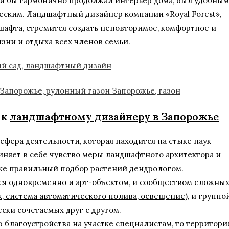
ый бы гармонично продолжал интерьер дома, был удобным
еским. Ландшафтный дизайнер компании «Royal Forest»,
афта, стремится создать неповторимое, комфортное и
зни и отдыха всех членов семьи.
 к
ландшафтному дизайнеру в Запорожье
 сфера деятельности, которая находится на стыке наук
иняет в себе чувство меры ландшафтного архитектора и
кже правильный подбор растений дендрологом.
ся одновременно и арт-объектом, и сообществом сложны
, система автоматического полива, освещение
), и группо
ски сочетаемых друг с другом.
 благоустройства на участке специалистам, то территори