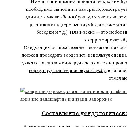
Именно они помогут представить, каким буд
необходимо выполнить замеры периметра уча
данные в масштабе на бумагу, схематично отм
расположены деревья, клумбы, а также уст
беседки
и т.д.). План-эскиз — это небол
скорректировать 
Следующим этапом является согласование эск
должен проводить геодезист, используя специ
участке, расположение ручьев, оврагов и проче
горку, пруд или террасовую клумбу
, в завис
отмечаю
Составление дендрлогическо
Затем следует приступить к составлению денд