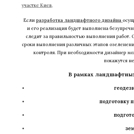
Если
разработка ландшафтного дизайна
осущ
и его реализация будет выполнена безупречно
следит за правильностью выполнения работ. О
сроки выполнения различных этапов озеленения
контроля. При необходимости дизайнер мо
покажутся н
В рамках ландшафтных
геодез
подготовку 
подгот
зе