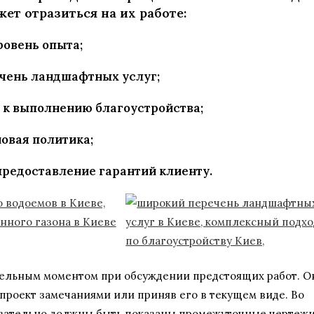
ет отразиться на их работе:
ровень опыта;
чень ландшафтных услуг;
 к выполнению благоустройства;
овая политика;
предоставление гарантий клиенту.
тельным моментом при обсуждении предстоящих работ. О
проект замечаниями или приняв его в текущем виде. Во
язательно должны быть показаны промежуточные чертеж