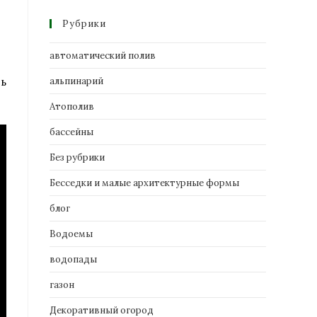
Рубрики
автоматический полив
ть
альпинарий
Атополив
бассейны
Без рубрики
Бесседки и малые архитектурные формы
блог
Водоемы
водопады
газон
Декоративный огород