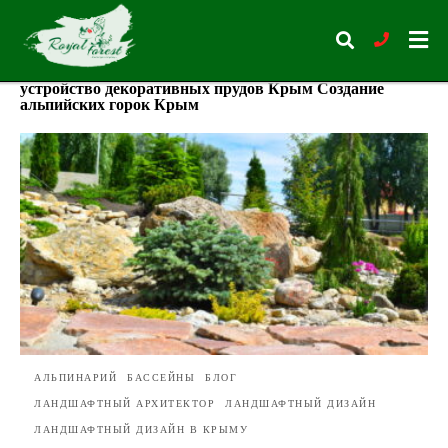
устройство декоративных прудов Крым Создание
альпийских горок Крым
Type
your
search
query
and
hit
enter:
АЛЬПИНАРИЙ
БАССЕЙНЫ
БЛОГ
ЛАНДШАФТНЫЙ АРХИТЕКТОР
ЛАНДШАФТНЫЙ ДИЗАЙН
ЛАНДШАФТНЫЙ ДИЗАЙН В КРЫМУ