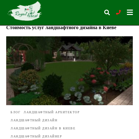
Стоимость услуг ландшафтного дизайна в Киеве
Type
your
search
query
and
hit
enter:
БЛОГ
ЛАНДШАФТНЫЙ АРХИТЕКТОР
ЛАНДШАФТНЫЙ ДИЗАЙН
ЛАНДШАФТНЫЙ ДИЗАЙН В КИЕВЕ
ЛАНДШАФТНЫЙ ДИЗАЙНЕР