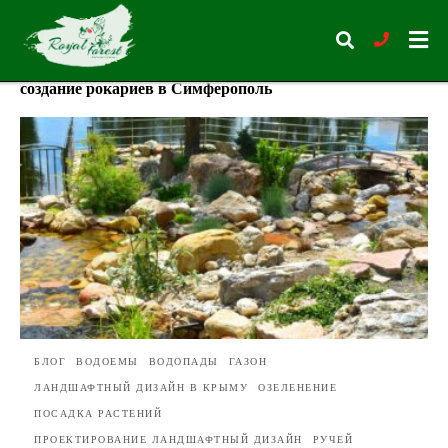
создание рокариев в Симферополь
Type
your
search
query
and
hit
enter:
БЛОГ
ВОДОЕМЫ
ВОДОПАДЫ
ГАЗОН
ЛАНДШАФТНЫЙ ДИЗАЙН В КРЫМУ
ОЗЕЛЕНЕНИЕ
ПОСАДКА РАСТЕНИЙ
ПРОЕКТИРОВАНИЕ ЛАНДШАФТНЫЙ ДИЗАЙН
РУЧЕЙ