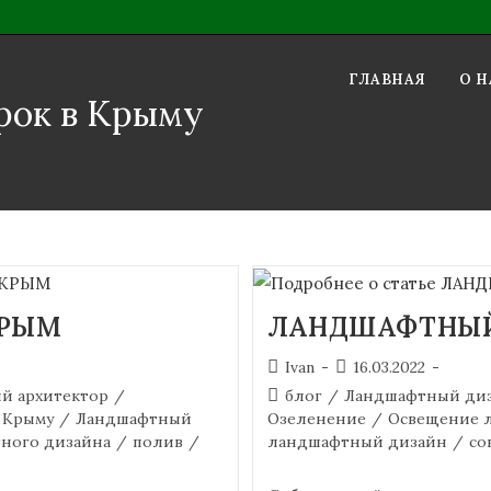
ГЛАВНАЯ
О Н
рок в Крыму
КРЫМ
ЛАНДШАФТНЫЙ
Ivan
16.03.2022
й архитектор
/
блог
/
Ландшафтный диз
 Крыму
/
Ландшафтный
Озеленение
/
Освещение 
ного дизайна
/
полив
/
ландшафтный дизайн
/
со