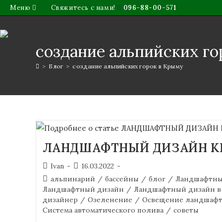
Меню
Свяжитесь с нами!
096-88-00-571
создание альпийских го
>
Блог
>
создание альпийских горок в Крыму
ЛАНДШАФТНЫЙ ДИЗАЙН 
Ivan
16.03.2022
альпинарий
/
бассейны
/
блог
/
Ландшафтны
Ландшафтный дизайн
/
Ландшафтный дизайн в
дизайнер
/
Озеленение
/
Освещение ландшафт
Система автоматического полива
/
советы