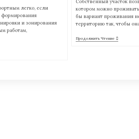
Собственный участок позв
ортным легко, если
котором можно проживать 
е формирования
бы вариант проживания н
анировки и зонирования
территорию так, чтобы он
ым работам,
Продолжить Чтение