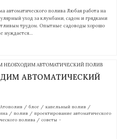
ма автоматического полива Любая работа на
гулярный уход за клумбами, садом и грядками
отливым трудом. Опытные садоводы хорошо
ие нуждается…
ОДИМ АВТОМАТИЧЕСКИЙ
Атополив
/
блог
/
капельный полив
/
ина
/
полив
/
проектирование автоматического
ческого полива
/
советы