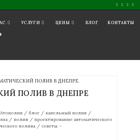
АС
УСЛУГИ
ЦЕНЫ
БЛОГ
КОНТАКТЫ
ь
ИЙ ПОЛИВ В ДНЕПРЕ
Атополив
/
блог
/
капельный полив
/
ина
/
полив
/
проектирование автоматического
ческого полива
/
советы