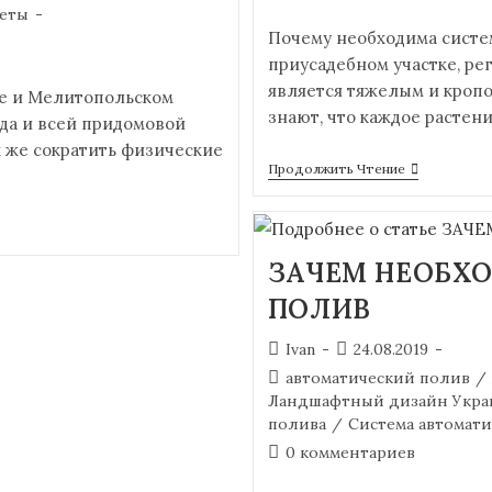
еты
Почему необходима систе
приусадебном участке, ре
является тяжелым и кроп
е и Мелитопольском
знают, что каждое растен
ада и всей придомовой
к же сократить физические
Продолжить Чтение
ЗАЧЕМ НЕОБХ
ПОЛИВ
Ivan
24.08.2019
автоматический полив
/
Ландшафтный дизайн Укра
полива
/
Система автомати
0 комментариев