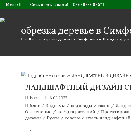
Меню
Свяжитесь с нами!
096-88-00-571
обрезка деревье в Сим
>
Блог
>
обрезка деревье в Симферополь Посадка крупн
ЛАНДШАФТНЫЙ ДИЗАЙН 
Ivan
16.03.2022
блог
/
Водоемы
/
водопады
/
газон
/
Ландша
Озеленение
/
посадка растений
/
Проектирова
дизайн
/
Ручей
/
советы
/
стиль ландшафтный