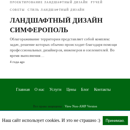
ПРОЕКТИРОВАНИЕ ЛАНДШАФТНЫЙ ДИЗАЙН
РУЧЕЙ
СОВЕТЫ
СТИЛЬ ЛАНДШАФТНЫЙ ДИЗАЙН
ЛАНДШАФТНЫЙ ДИЗАЙН
СИМФЕРОПОЛЬ
Облагораживание территории представляет собой комплекс
задач, решение которых обычно происходит благодаря помощи
профессиональных дизайнеров, инженеров и озеленителей. Во
время выполнения…
4 года ago
Главная
О нас
Услуги
Цены
Блог
Контакты
Все права защищены
View Non-AMP Version
Наш сайт использует cookies. И это не страшно :)
Принимаю.