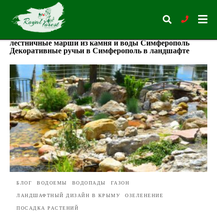
лестничные марши из камня и воды Симферополь
Декоративные ручьи в Симферополь в ландшафте
Type
your
search
query
and
hit
enter:
БЛОГ
ВОДОЕМЫ
ВОДОПАДЫ
ГАЗОН
ЛАНДШАФТНЫЙ ДИЗАЙН В КРЫМУ
ОЗЕЛЕНЕНИЕ
ПОСАДКА РАСТЕНИЙ