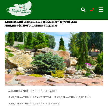
крымский ландшафт в Крыму ручей для
ландшафтного дизайна Крым
Type
your
search
query
and
hit
enter:
АЛЬПИНАРИЙ
БАССЕЙНЫ
БЛОГ
ЛАНДШАФТНЫЙ АРХИТЕКТОР
ЛАНДШАФТНЫЙ ДИЗАЙН
ЛАНДШАФТНЫЙ ДИЗАЙН В КРЫМУ