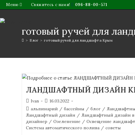
Меню
Свяжитесь с нами!
096-88-00-571
готовый ручей для лан
>
Блог
>
готовый ручей для ландшафта Крым
ЛАНДШАФТНЫЙ ДИЗАЙН 
Ivan
16.03.2022
альпинарий
/
бассейны
/
блог
/
Ландшафтны
Ландшафтный дизайн
/
Ландшафтный дизайн в
дизайнер
/
Озеленение
/
Освещение ландшафт
Система автоматического полива
/
советы