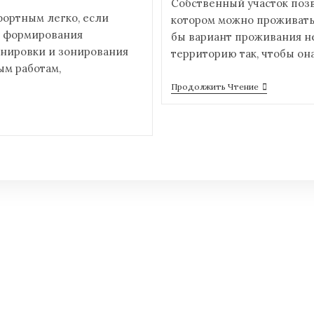
Собственный участок позв
ортным легко, если
котором можно проживать 
е формирования
бы вариант проживания н
анировки и зонирования
территорию так, чтобы он
ым работам,
Продолжить Чтение