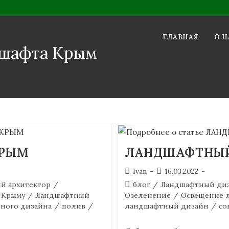
ГЛАВНАЯ
О Н
дшафта Крым
КРЫМ
ЛАНДШАФТНЫЙ
Ivan
16.03.2022
й архитектор
/
блог
/
Ландшафтный диз
 Крыму
/
Ландшафтный
Озеленение
/
Освещение 
ного дизайна
/
полив
/
ландшафтный дизайн
/
со