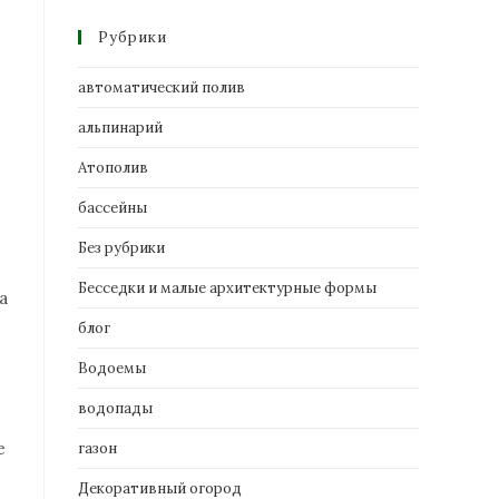
Рубрики
автоматический полив
альпинарий
Атополив
бассейны
Без рубрики
Бесседки и малые архитектурные формы
а
блог
Водоемы
водопады
е
газон
Декоративный огород